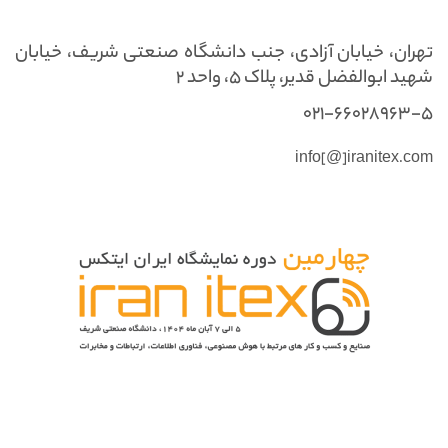
تهران، خیابان آزادی، جنب دانشگاه صنعتی شریف، خیابان
شهید ابوالفضل قدیر، پلاک ۵، واحد ۲
021-66028963-5
info[@]iranitex.com