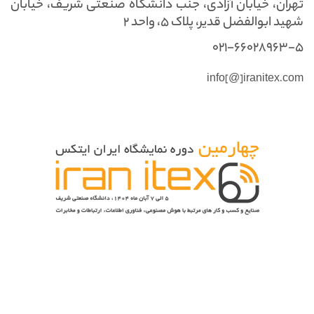
تهران، خیابان آزادی، جنب دانشگاه صنعتی شریف، خیابان
شهید ابوالفضل قدیر، پلاک ۵، واحد ۲
021-66028963-5
info[@]iranitex.com