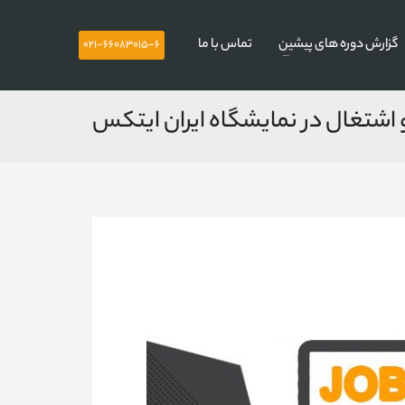
گزارش دوره های پیشین
تماس با ما
021-66083015-6
و اشتغال در نمایشگاه ایران ایتکس